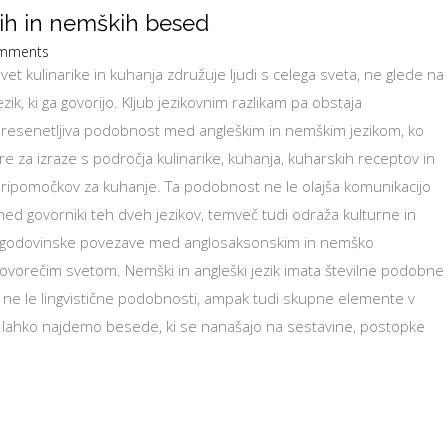
ih in nemških besed
mments
vet kulinarike in kuhanja združuje ljudi s celega sveta, ne glede na
ezik, ki ga govorijo. Kljub jezikovnim razlikam pa obstaja
resenetljiva podobnost med angleškim in nemškim jezikom, ko
re za izraze s področja kulinarike, kuhanja, kuharskih receptov in
ripomočkov za kuhanje. Ta podobnost ne le olajša komunikacijo
ed govorniki teh dveh jezikov, temveč tudi odraža kulturne in
godovinske povezave med anglosaksonskim in nemško
ovorečim svetom. Nemški in angleški jezik imata številne podobne
a ne le lingvistične podobnosti, ampak tudi skupne elemente v
mi lahko najdemo besede, ki se nanašajo na sestavine, postopke