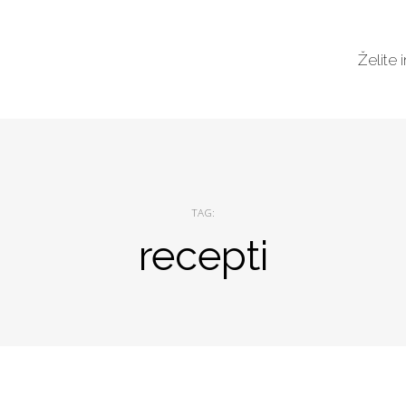
Želite 
TAG:
recepti