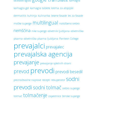
facebook oglasi
kamagra
kamagra gel
kamagra tablete
krema za atopijski
dermatitis
kuhinja
kulinarika
lesene fasade
les za fasade
multilingual
moške superge
naložbeno srebro
nemščina
nike superge
odvetnik ljubljana
odvetniška
pisarna
odvetniška pisarna ljubljana
Panteon College
prevajalci
prevajalec
prevajalska agencija
prevajanje
prevajanje spletnih strani
prevodi
prevod
prevodi besedil
sodni
prezračevalne naprave
recepti
rekuperator
prevodi
sodni tolmač
srebro
superge
tolmačenje
tolmač
zapestnice
ženske superge