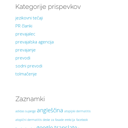
Kategorije prispevkov
jezikovni tečaji
PR članki
prevajalec
prevajalska agencija
prevajanje
prevodi
sodni prevodi
tolmačenje
Zaznamki
angleščina
adidas superge
atopijski dermatitis
atopični dermatitis
deske za fasade
erekcija
facebook
google translate