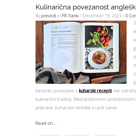
Kulinarična povezanost anglešk
By
prevodi
in
PR članki
/ December 19, 2023 /
0 Co
S
j
p
g
p
m
z
g
besede, povezane s
kuharski recepti
, kar odraž
kulinarični tradiciji. Med jezikovnimi podobnost
priprave, kuharske tehnike in jedi same.
Read on…