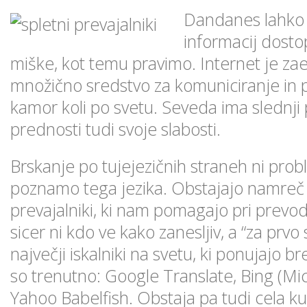
Dandanes lahko 
informacij dost
miške, kot temu pravimo. Internet je zae
množično sredstvo za komuniciranje in
kamor koli po svetu. Seveda ima slednj
prednosti tudi svoje slabosti.
Brskanje po tujejezičnih straneh ni prob
poznamo tega jezika. Obstajajo namreč š
prevajalniki, ki nam pomagajo pri prevod
sicer ni kdo ve kako zanesljiv, a “za prvo s
največji iskalniki na svetu, ki ponujajo b
so trenutno: Google Translate, Bing (Mic
Yahoo Babelfish. Obstaja pa tudi cela k