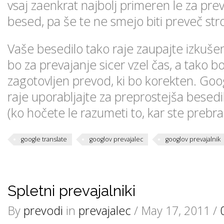
vsaj zaenkrat najbolj primeren le za pr
besed, pa še te ne smejo biti preveč st
Vaše besedilo tako raje zaupajte izkušen
bo za prevajanje sicer vzel čas, a tako bo
zagotovljen prevod, ki bo korekten. Goo
raje uporabljajte za preprostejša besedi
(ko hočete le razumeti to, kar ste prebral
google translate
googlov prevajalec
googlov prevajalnik
Spletni prevajalniki
By
prevodi
in
prevajalec
/ May 17, 2011 /