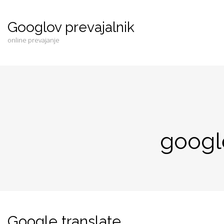
Googlov prevajalnik
online prevajanje
google
Google translate