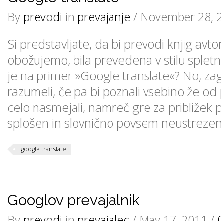
By
prevodi
in
prevajanje
/ November 28, 
Si predstavljate, da bi prevodi knjig avto
obožujemo, bila prevedena v stilu spletn
je na primer »Google translate«? No, zag
razumeli, če pa bi poznali vsebino že od
celo nasmejali, namreč gre za približek p
splošen in slovnično povsem neustreze
google translate
Googlov prevajalnik
By
prevodi
in
prevajalec
/ May 17, 2011 /