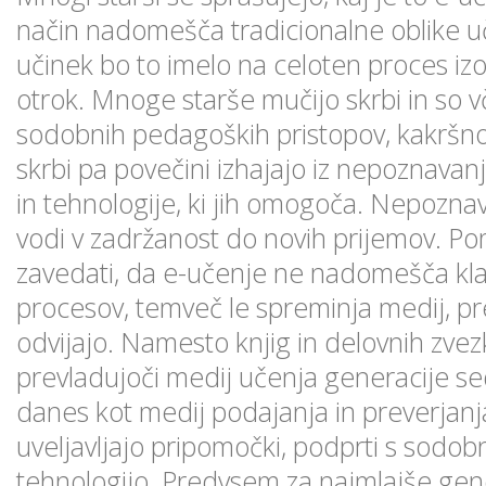
način nadomešča tradicionalne oblike u
učinek bo to imelo na celoten proces iz
otrok. Mnoge starše mučijo skrbi in so v
sodobnih pedagoških pristopov, kakršno
skrbi pa povečini izhajajo iz nepoznavan
in tehnologije, ki jih omogoča. Nepozna
vodi v zadržanost do novih prijemov. P
zavedati, da e-učenje ne nadomešča klas
procesov, temveč le spreminja medij, pre
odvijajo. Namesto knjig in delovnih zvezko
prevladujoči medij učenja generacije sed
danes kot medij podajanja in preverjanja
uveljavljajo pripomočki, podprti s sodob
tehnologijo. Predvsem za najmlajše gener