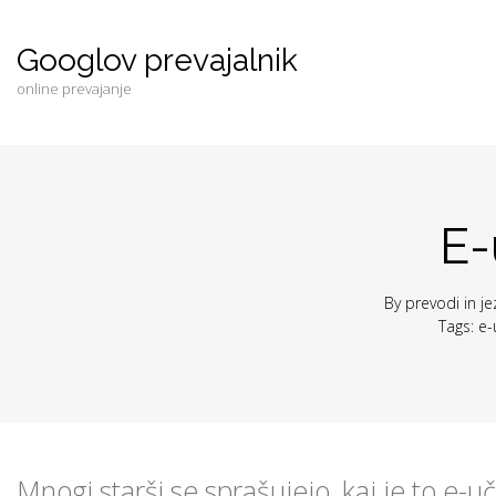
Googlov prevajalnik
online prevajanje
E-
By
prevodi
in
je
Tags:
e-
Mnogi starši se sprašujejo, kaj je to e-