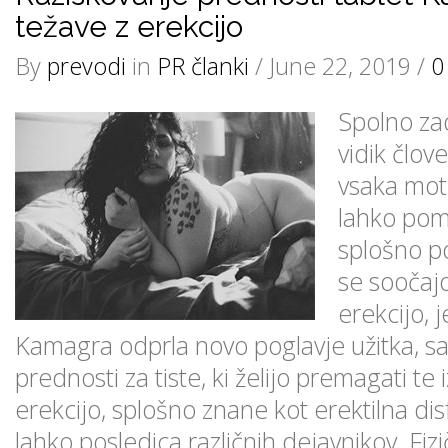
težave z erekcijo
By
prevodi
in
PR članki
/ June 22, 2019 /
0
Spolno zad
vidik člov
vsaka mot
lahko pom
splošno po
se soočajo
erekcijo, 
Kamagra odprla novo poglavje užitka, sa
prednosti za tiste, ki želijo premagati te 
erekcijo, splošno znane kot erektilna dis
lahko posledica različnih dejavnikov. Fizi