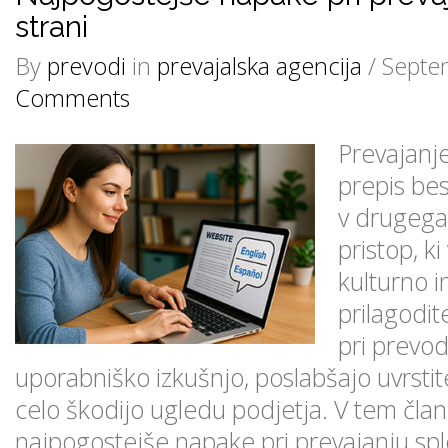
strani
By
prevodi
in
prevajalska agencija
/ Septe
Comments
Prevajanje
prepis bes
v drugega 
pristop, ki
kulturno i
prilagodi
pri prevo
uporabniško izkušnjo, poslabšajo uvrstitev
celo škodijo ugledu podjetja. V tem čla
najpogostejše napake pri prevajanju sple