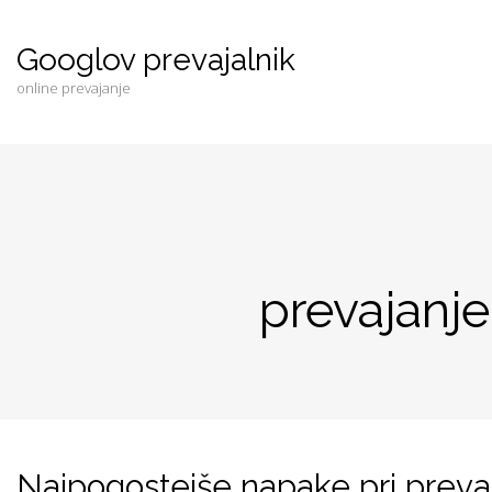
Googlov prevajalnik
online prevajanje
prevajanje
Najpogostejše napake pri prevaj