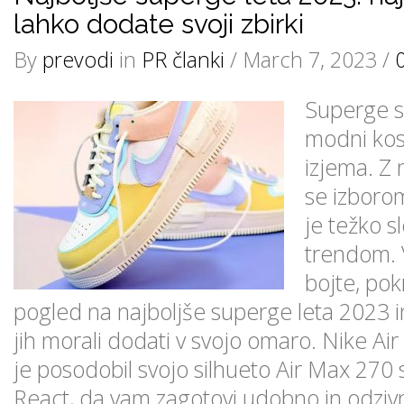
lahko dodate svoji zbirki
By
prevodi
in
PR članki
/ March 7, 2023 /
Superge so
modni kos 
izjema. Z
se izborom 
je težko s
trendom. 
bojte, pok
pogled na najboljše superge leta 2023 in
jih morali dodati v svojo omaro. Nike Ai
je posodobil svojo silhueto Air Max 270
React, da vam zagotovi udobno in odziv