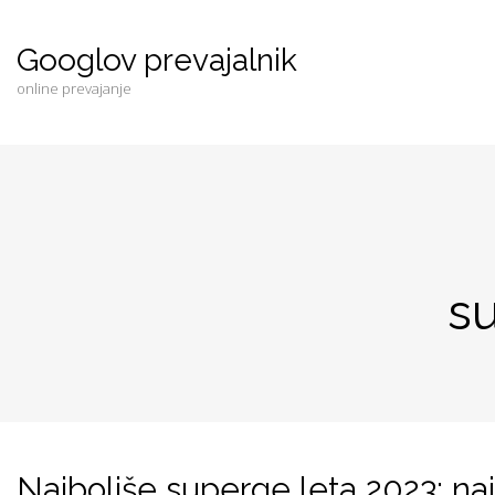
Googlov prevajalnik
online prevajanje
s
Najboljše superge leta 2023: najbo