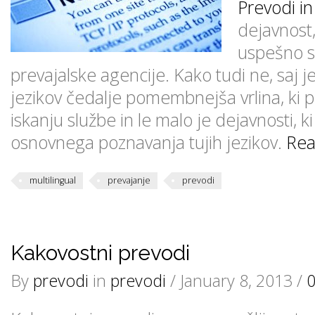
Prevodi in
dejavnost
uspešno s
prevajalske agencije. Kako tudi ne, saj j
jezikov čedalje pomembnejša vrlina, ki p
iskanju službe in le malo je dejavnosti, ki
osnovnega poznavanja tujih jezikov.
Rea
multilingual
prevajanje
prevodi
Kakovostni prevodi
By
prevodi
in
prevodi
/ January 8, 2013 /