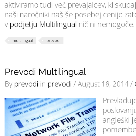
aktiviramo tudi več prevajalcev, ki skupa
naši naročniki naš še posebej cenijo zat
v
podjetju Multilingual
nič ni nemogoče
multilingual
prevodi
Prevodi Multilingual
By
prevodi
in
prevodi
/ August 18, 2014 /
Prevladuj
poslovanj
angleški j
pomemben 