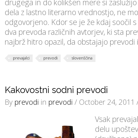
drugega in do kolikšen mere si zaslužij
dela z lastno literarno vrednostjo, ne mor
odgovorjeno. Kdor se je že kdaj soočil s
dva prevoda različnih avtorjev, ki sta preva
najbrž hitro opazil, da obstajajo prevodi
prevajalci
prevodi
slovenščina
Kakovostni sodni prevodi
By
prevodi
in
prevodi
/ October 24, 2011 
Vsak prevaja
delu upoštev