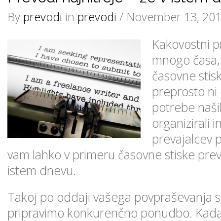
By
prevodi
in
prevodi
/ November 13, 201
Kakovostni p
mnogo časa, 
časovne stis
preprosto ni
potrebe naši
organizirali 
prevajalcev p
vam lahko v primeru časovne stiske pre
istem dnevu.
Takoj po oddaji vašega povpraševanja 
pripravimo konkurenčno ponudbo. Kada