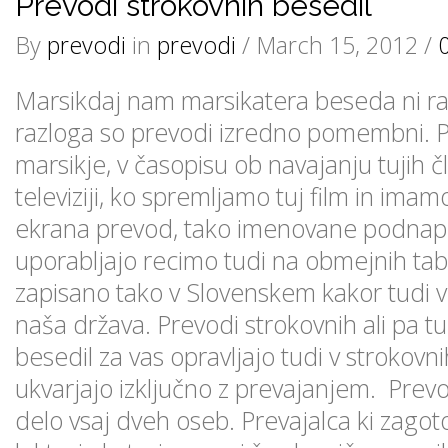
Prevodi strokovnih besedil
By
prevodi
in
prevodi
/ March 15, 2012 /
Marsikdaj nam marsikatera beseda ni raz
razloga so prevodi izredno pomembni. P
marsikje, v časopisu ob navajanju tujih 
televiziji, ko spremljamo tuj film in im
ekrana prevod, tako imenovane podnap
uporabljajo recimo tudi na obmejnih tabl
zapisano tako v Slovenskem kakor tudi v
naša država. Prevodi strokovnih ali pa t
besedil za vas opravljajo tudi v strokovnih
ukvarjajo izključno z prevajanjem. Prev
delo vsaj dveh oseb. Prevajalca ki zagoto