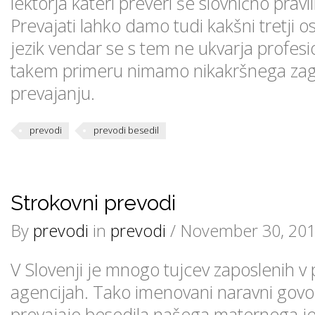
lektorja kateri preveri še slovnično pravi
Prevajati lahko damo tudi kakšni tretji 
jezik vendar se s tem ne ukvarja profesi
takem primeru nimamo nikakršnega zago
prevajanju.
prevodi
prevodi besedil
Strokovni prevodi
By
prevodi
in
prevodi
/ November 30, 201
V Slovenji je mnogo tujcev zaposlenih v 
agencijah. Tako imenovani naravni govor
prevajajo besedila našega maternega jezi