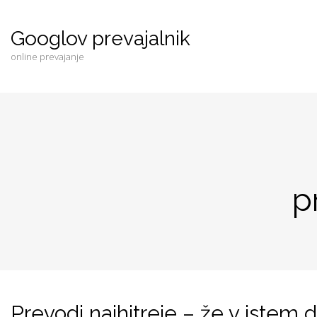
Googlov prevajalnik
online prevajanje
p
Prevodi najhitreje – že v istem