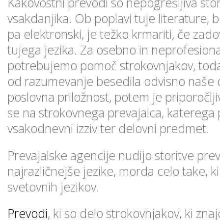
Kakovostni prevodi so nepogrešljiva sto
vsakdanjika. Ob poplavi tuje literature, bod
pa elektronski, je težko krmariti, če za
tujega jezika. Za osebno in neprofesion
potrebujemo pomoč strokovnjakov, toda 
od razumevanje besedila odvisno naše del
poslovna priložnost, potem je priporočlj
se na strokovnega prevajalca, katerega 
vsakodnevni izziv ter delovni predmet.
Prevajalske agencije nudijo storitve pre
najrazličnejše jezike, morda celo take, ki
svetovnih jezikov.
Prevodi
, ki so delo strokovnjakov, ki zn