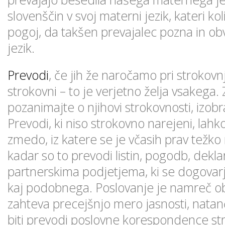
slovenščin v svoj materni jezik, kateri kol
pogoj, da takšen prevajalec pozna in obv
jezik.
Prevodi
, če jih že naročamo pri strokovn
strokovni – to je verjetno želja vsakega
pozanimajte o njihovi strokovnosti, izobr
Prevodi, ki niso strokovno narejeni, lahk
zmedo, iz katere se je včasih prav težko 
kadar so to prevodi listin, pogodb, dek
partnerskima podjetjema, ki se dogovarja
kaj podobnega. Poslovanje je namreč obč
zahteva precejšnjo mero jasnosti, natan
biti prevodi poslovne korespondence str