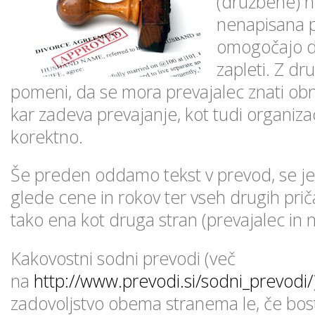
(družbene) 
nenapisana pr
omogočajo d
zapleti. Z d
pomeni, da se mora prevajalec znati obn
kar zadeva prevajanje, kot tudi organiza
korektno.
Še preden oddamo tekst v prevod, se j
glede cene in rokov ter vseh drugih priča
tako ena kot druga stran (prevajalec in 
Kakovostni sodni prevodi (več
na
http://www.prevodi.si/sodni_prevodi/
zadovoljstvo obema stranema le, če bosta