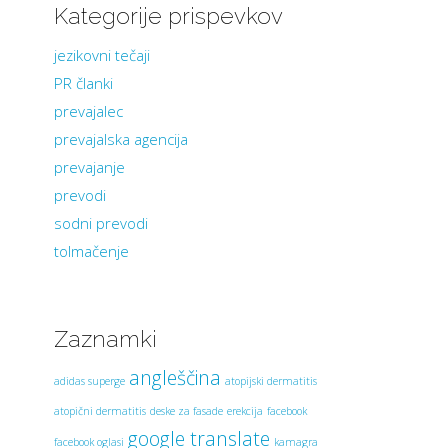
Kategorije prispevkov
jezikovni tečaji
PR članki
prevajalec
prevajalska agencija
prevajanje
prevodi
sodni prevodi
tolmačenje
Zaznamki
angleščina
adidas superge
atopijski dermatitis
atopični dermatitis
deske za fasade
erekcija
facebook
google translate
facebook oglasi
kamagra