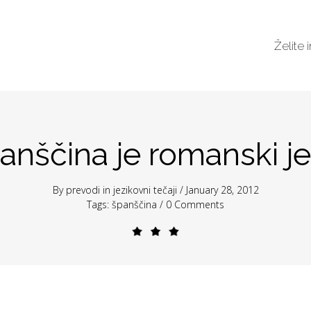
Želite 
anščina je romanski je
By
prevodi
in
jezikovni tečaji
/ January 28, 2012
Tags:
španščina
/
0 Comments