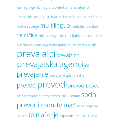
kamagra gel
kamagra tablete
krema za atopijski
dermatitis
kuhinja
kulinarika
lesene fasade
les za fasade
multilingual
moške superge
naložbeno srebro
nemščina
nike superge
odvetnik ljubljana
odvetniška
pisarna
odvetniška pisarna ljubljana
Panteon College
prevajalci
prevajalec
prevajalska agencija
prevajanje
prevajanje spletnih strani
prevodi
prevod
prevodi besedil
sodni
prezračevalne naprave
recepti
rekuperator
prevodi
sodni tolmač
srebro
superge
tolmačenje
tolmač
zapestnice
ženske superge