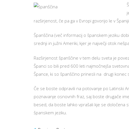
Š
j
razširjenost, če pa ga v Evropi govorijo le v Španiji
Španščina (več informacij o španskem jeziku dob
srednji in južni Ameriki, kjer je največji otok neš
Razširjenost španščine v tem delu sveta je pove
Španci so bili pred 600 leti najmočnejša svetovna 
Špance, ki so španščino prinesli na drugi konec 
Če se boste odpravili na potovanje po Latinski Am
poznavanje osnovnih fraz, saj boste drugače imel
besed, da boste lahko vprašali kje se določena stv
španskem jeziku.