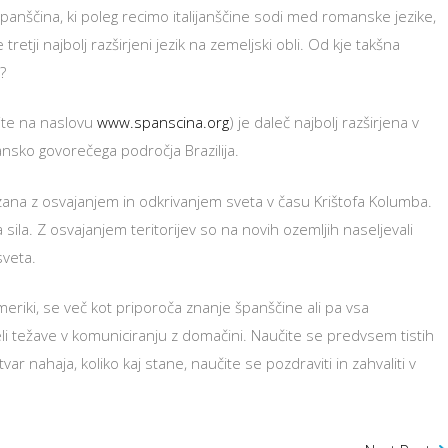
panščina, ki poleg recimo italijanščine sodi med romanske jezike,
e tretji najbolj razširjeni jezik na zemeljski obli. Od kje takšna
?
ite na naslovu
www.spanscina.org
) je daleč najbolj razširjena v
pansko govorečega področja Brazilija.
zana z osvajanjem in odkrivanjem sveta v času Krištofa Kolumba.
sila. Z osvajanjem teritorijev so na novih ozemljih naseljevali
sveta.
eriki, se več kot priporoča znanje španščine ali pa vsa
i težave v komuniciranju z domačini. Naučite se predvsem tistih
ar nahaja, koliko kaj stane, naučite se pozdraviti in zahvaliti v