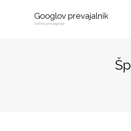
Googlov prevajalnik
online prevajanje
Šp