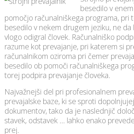
besedilo v enem 
pomočjo računalniškega programa, pri t
besedilo v nekem drugem jeziku, ne da 
vlogo odigral človek. Računalniško podp
razume kot prevajanje, pri katerem si p
računalnikom oziroma pri čemer prevajal
besedilo ob pomoči računalniškega prog
torej podpira prevajanje človeka.
Najvažnejši del pri profesionalnem preva
prevajalske baze, ki se sproti dopolnjuje
dokumentov, tako da je naslednjič dolo
stavek, odstavek … lahko enako preveden,
prej.