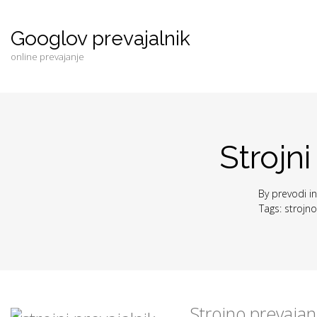
Googlov prevajalnik
online prevajanje
Strojni
By
prevodi
i
Tags:
strojno
Strojno prevajanj